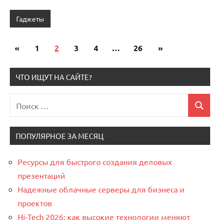
Гаджеты
«
Предыдущие
1
2
3
4
…
26
Следующие
»
Пагинация
записи
записи
записей
ЧТО ИЩУТ НА САЙТЕ?
Поиск
Поиск
для:
ПОПУЛЯРНОЕ ЗА МЕСЯЦ
Ресурсы для быстрого создания деловых
презентаций
Надежные облачные серверы для бизнеса и
проектов
Hi‑Tech 2026: как высокие технологии меняют