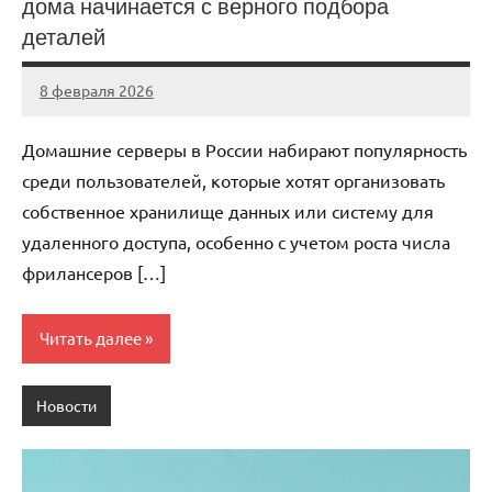
дома начинается с верного подбора
деталей
8 февраля 2026
Avtor
Нет
комментариев
Домашние серверы в России набирают популярность
среди пользователей, которые хотят организовать
собственное хранилище данных или систему для
удаленного доступа, особенно с учетом роста числа
фрилансеров […]
Читать далее
Новости