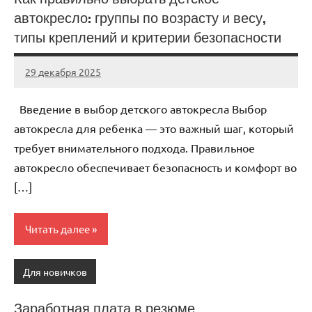
автокресло: группы по возрасту и весу,
типы креплений и критерии безопасности
29 декабря 2025
Avtor
Нет
комментариев
Введение в выбор детского автокресла Выбор
автокресла для ребенка — это важный шаг, который
требует внимательного подхода. Правильное
автокресло обеспечивает безопасность и комфорт во
[…]
Читать далее
Для новичков
Заработная плата в резюме