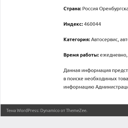
Россия Оренбургска
Страна:
460044
Индекс:
Автосервис, ав
Категория:
ежедневно, 
Время работы:
Данная информация предст
в поиске необходимых това
информацию Администрация 
Тема WordPress: Dynamico от ThemeZee.