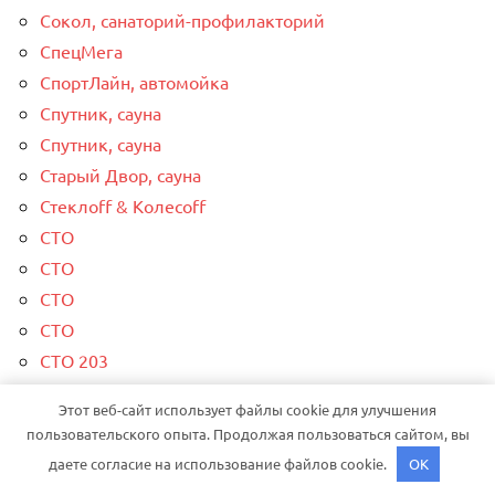
Сокол, санаторий-профилакторий
СпецМега
СпортЛайн, автомойка
Спутник, сауна
Спутник, сауна
Старый Двор, сауна
Стеклоff & Колесоff
СТО
СТО
СТО
СТО
СТО 203
СТО Автоарт Сервис
Этот веб-сайт использует файлы cookie для улучшения
СТО Автосервис
пользовательского опыта. Продолжая пользоваться сайтом, вы
СТО Автотехцентр Jeep
даете согласие на использование файлов cookie.
OK
СТО Космос Олег