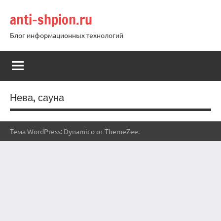
Перейти
anti-shpion.ru
к
содержимому
Блог информационных технологий
Нева, сауна
Тема WordPress: Dynamico от ThemeZee.