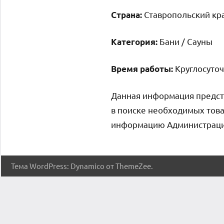
Ставропольский кра
Страна:
Бани / Сауны
Категория:
Круглосуто
Время работы:
Данная информация предст
в поиске необходимых това
информацию Администрация 
Тема WordPress: Dynamico от ThemeZee.