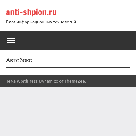
Перейти
anti-shpion.ru
к
содержимому
Блог информационных технологий
Автобокс
Тема WordPress: Dynamico от ThemeZee.