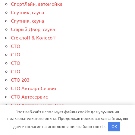
СпортЛайн, автомойка
Спутник, сауна
Спутник, сауна
Старый Двор, сауна
Стеклоff & Колесоff
СТО
СТО
СТО
СТО
СТО 203
СТО Автоарт Сервис
СТО Автосервис
СТО Автотехцентр Jeep
Этот веб-сайт использует файлы cookie для улучшения
СТО Космос Олег
пользовательского опыта. Продолжая пользоваться сайтом, вы
Сто лошадок, автосервис
даете согласие на использование файлов cookie.
OK
Сто-Шиномонтаж на Фрунзе