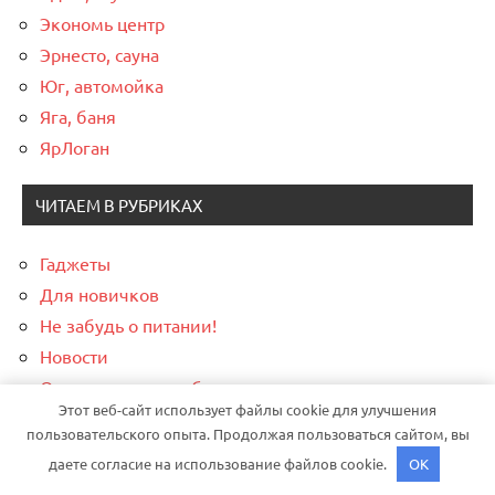
Экономь центр
Эрнесто, сауна
Юг, автомойка
Яга, баня
ЯрЛоган
ЧИТАЕМ В РУБРИКАХ
Гаджеты
Для новичков
Не забудь о питании!
Новости
О персональном обеспечении
Этот веб-сайт использует файлы cookie для улучшения
О финансах и криптовалюте
пользовательского опыта. Продолжая пользоваться сайтом, вы
даете согласие на использование файлов cookie.
OK
Тема WordPress: Dynamico от ThemeZee.