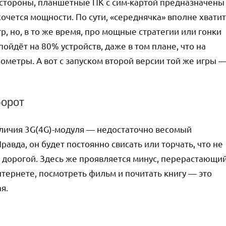
 стороны, планшетные ПК с сим-картой предназначены
хочется мощности. По сути, «середнячка» вполне хватит
р, но, в то же время, про мощные стратегии или гонки
пойдёт на 80% устройств, даже в том плане, что на
рометры. А вот с запуском второй версии той же игры 
борот
аличия 3G(4G)-модуля — недостаточно весомый
равда, он будет постоянно свисать или торчать, что не
дорогой. Здесь же проявляется минус, перерастающи
нтернете, посмотреть фильм и почитать книгу — это
я.