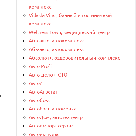
комплекс
Villa da Vinci, банный и гостиничный
комплекс
Wellness Town, медицинский центр
—
Абв-авто, автокомплекс
Абв-авто, автокомплекс
Абсолют+, оздоровительный комплекс
Авто Profi
Авто-дело+, СТО
АвтоZ
АвтоАгрегат
й
Автобокс
Автобэст, автомойка
АвтоДом, автотехцентр
Автоимпорт сервис
Автоимпульс