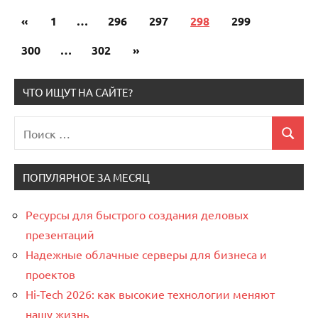
«
Предыдущие
1
…
296
297
298
299
Пагинация
записи
300
…
302
Следующие
»
записей
записи
ЧТО ИЩУТ НА САЙТЕ?
Поиск
Поиск
для:
ПОПУЛЯРНОЕ ЗА МЕСЯЦ
Ресурсы для быстрого создания деловых
презентаций
Надежные облачные серверы для бизнеса и
проектов
Hi‑Tech 2026: как высокие технологии меняют
нашу жизнь