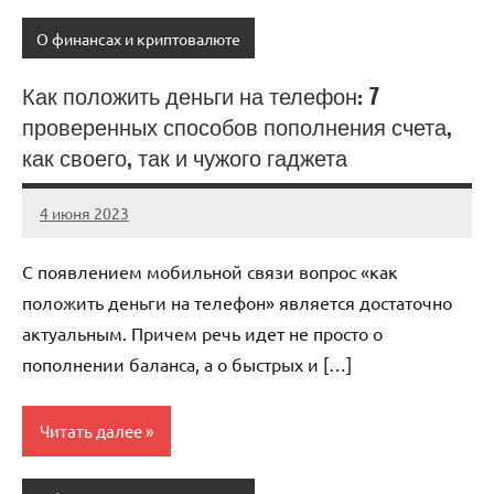
О финансах и криптовалюте
Как положить деньги на телефон: 7
проверенных способов пополнения счета,
как своего, так и чужого гаджета
4 июня 2023
anti_shpion_
Нет
комментариев
С появлением мобильной связи вопрос «как
положить деньги на телефон» является достаточно
актуальным. Причем речь идет не просто о
пополнении баланса, а о быстрых и […]
Читать далее