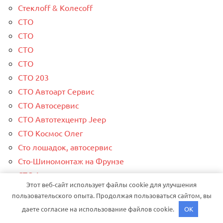
Стеклоff & Колесоff
СТО
СТО
СТО
СТО
СТО 203
СТО Автоарт Сервис
СТО Автосервис
СТО Автотехцентр Jeep
СТО Космос Олег
Сто лошадок, автосервис
Сто-Шиномонтаж на Фрунзе
СТС-Авто
Этот веб-сайт использует файлы cookie для улучшения
Суздальские городские бани
пользовательского опыта. Продолжая пользоваться сайтом, вы
Сфинкс, автомоечный комплекс
даете согласие на использование файлов cookie.
OK
Термо, сауна