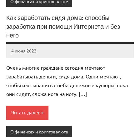
О финансах и криптовалюте
Как заработать сидя дома: способы
заработка при помощи Интернета и без
него
4 июня 2023
anti_shpion_
Нет
комментариев
Очень многие граждане сегодня мечтают
зарабатывать деньги, сидя дома. Одни мечтают,
чтобы им сыпались с неба денежные купюры, пока
они сидят, сложа нога на ногу. […]
Читать далее
О финансах и криптовалюте