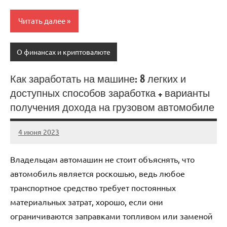
Читать далее
О финансах и криптовалюте
Как заработать на машине: 8 легких и
доступных способов заработка + варианты
получения дохода на грузовом автомобиле
4 июня 2023
anti_shpion_
Нет
комментариев
Владельцам автомашин не стоит объяснять, что
автомобиль является роскошью, ведь любое
транспортное средство требует постоянных
материальных затрат, хорошо, если они
ограничиваются заправками топливом или заменой