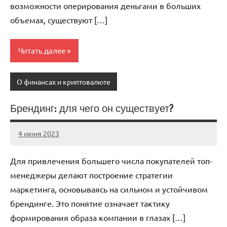
возможности оперирования деньгами в больших
объемах, существуют […]
Читать далее
О финансах и криптовалюте
Брендинг: для чего он существует?
4 июня 2023
anti_shpion_
Нет
комментариев
Для привлечения большего числа покупателей топ-
менеджеры делают построение стратегии
маркетинга, основываясь на сильном и устойчивом
брендинге. Это понятие означает тактику
формирования образа компании в глазах […]