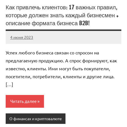
Как привлечь клиентов: 17 важных правил,
которые должен знать каждый бизнесмен +
описание формата бизнеса B2B!
4 июня 2023
anti_shpion_
Нет
комментариев
Успех любого бизнеса связан со спросом на
предлагаемую продукцию. А спрос формируют, как
известно, клиенты. Ими могут быть покупатели,
посетители, потребители, клиенты и другие лица.
[…]
Читать далее
О финансах и криптовалюте