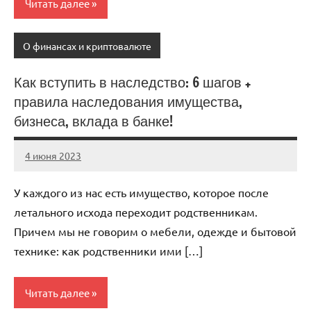
Читать далее
О финансах и криптовалюте
Как вступить в наследство: 6 шагов +
правила наследования имущества,
бизнеса, вклада в банке!
4 июня 2023
anti_shpion_
Нет
комментариев
У каждого из нас есть имущество, которое после
летального исхода переходит родственникам.
Причем мы не говорим о мебели, одежде и бытовой
технике: как родственники ими […]
Читать далее