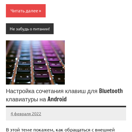
Читать далее
Не забудь о питании!
Настройка сочетания клавиш для Bluetooth
клавиатуры на Android
4 февраля 2022
anti_shpion_
Нет
комментариев
В этой теме покажем, как обращаться с внешней