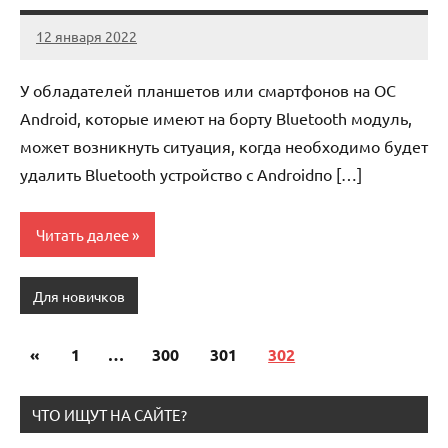
12 января 2022
anti_shpion_
Нет
комментариев
У обладателей планшетов или смартфонов на ОС
Android, которые имеют на борту Bluetooth модуль,
может возникнуть ситуация, когда необходимо будет
удалить Bluetooth устройство с Androidпо […]
Читать далее
Для новичков
«
Предыдущие
1
…
300
301
302
Пагинация
записи
записей
ЧТО ИЩУТ НА САЙТЕ?