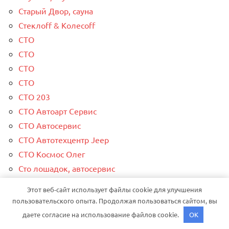
Старый Двор, сауна
Стеклоff & Колесоff
СТО
СТО
СТО
СТО
СТО 203
СТО Автоарт Сервис
СТО Автосервис
СТО Автотехцентр Jeep
СТО Космос Олег
Сто лошадок, автосервис
Сто-Шиномонтаж на Фрунзе
Этот веб-сайт использует файлы cookie для улучшения
СТС-Авто
пользовательского опыта. Продолжая пользоваться сайтом, вы
Суздальские городские бани
даете согласие на использование файлов cookie.
OK
Сфинкс, автомоечный комплекс