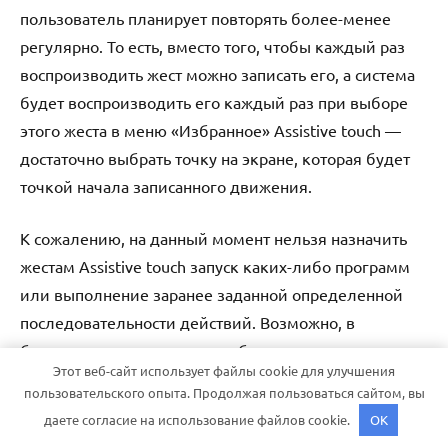
пользователь планирует повторять более-менее
регулярно. То есть, вместо того, чтобы каждый раз
воспроизводить жест можно записать его, а система
будет воспроизводить его каждый раз при выборе
этого жеста в меню «Избранное» Assistive touch —
достаточно выбрать точку на экране, которая будет
точкой начала записанного движения.
К сожалению, на данный момент нельзя назначить
жестам Assistive touch запуск каких-либо программ
или выполнение заранее заданной определенной
последовательности действий. Возможно, в
будущем эта возможность и будет доступна
Этот веб-сайт использует файлы cookie для улучшения
пользователям iPhone и iPad. Тогда использование
пользовательского опыта. Продолжая пользоваться сайтом, вы
быстрой панели универсального доступа станет
даете согласие на использование файлов cookie.
OK
актуально не только в случае неисправности тех или