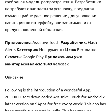
свободная модель распространения. Разработчики
не требуют с вас платы за установку, предлагая
взамен крайне удачное решение для упрощения
навигации по интерфейсу вне зависимости от
предустановленной оболочки.
Приложение:
Assistive Touch
Разработчик:
Flash
Alerts
Категория:
Инструменты
Цена:
Бесплатно
Скачать:
Google Play
Приложением уже
заинтересовались:
1849
человек
Описание
Following is the introduction of a wonderful App.
20,000+ users downloaded Assistive Touch for Android 2
latest version on 9Apps for free every week! This app has
been greatly welcomed in India. This hot app was