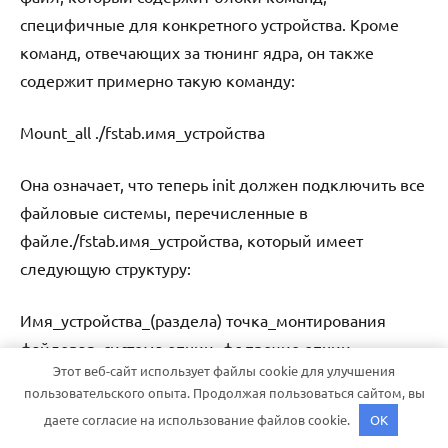
специфичные для конкретного устройства. Кроме
команд, отвечающих за тюнинг ядра, он также
содержит примерно такую команду:
Mount_all ./fstab.имя_устройства
Она означает, что теперь init должен подключить все
файловые системы, перечисленные в
файле./fstab.имя_устройства, который имеет
следующую структуру:
Имя_устройства_(раздела) точка_монтирования
файловая_система опции_фс прочие опции
Этот веб-сайт использует файлы cookie для улучшения
пользовательского опыта. Продолжая пользоваться сайтом, вы
Обычно в нем содержатся инструкции по
даете согласие на использование файлов cookie.
OK
подключению файловых систем из внутренних