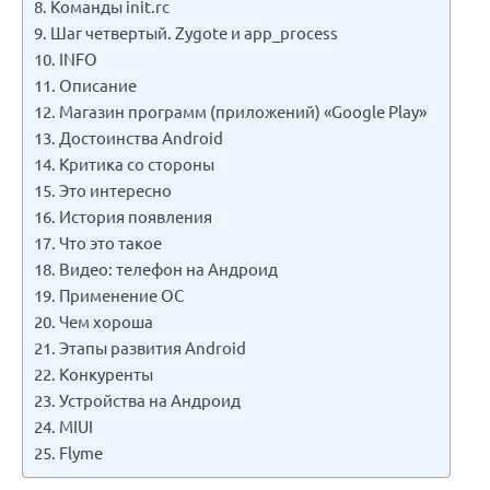
Команды init.rc
Шаг четвертый. Zygote и app_process
INFO
Описание
Магазин программ (приложений) «Gооgle Plаy»
Достоинства Аndrоid
Критика со стороны
Это интересно
История появления
Что это такое
Видео: телефон на Андроид
Применение ОС
Чем хороша
Этапы развития Android
Конкуренты
Устройства на Андроид
MIUI
Flyme