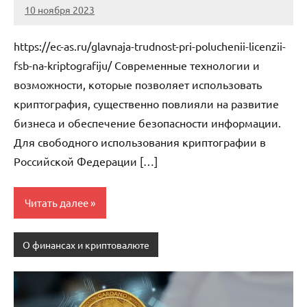
10 ноября 2023
Avtor
Нет
комментариев
https://ec-as.ru/glavnaja-trudnost-pri-poluchenii-licenzii-
fsb-na-kriptografiju/ Современные технологии и
возможности, которые позволяет использовать
криптография, существенно повлияли на развитие
бизнеса и обеспечение безопасности информации.
Для свободного использования криптографии в
Российской Федерации […]
Читать далее
О финансах и криптовалюте