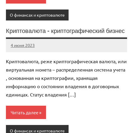
О финансах и криптовалюте
Криптовалюта – криптографический бизнес
4 июня 2023
anti_shpion_
Нет
комментариев
Криптовалюта, реже криптографическая валюта, или
виртуальная монета – распределенная система учета
, основанная на криптографии, хранящая
информацию о состоянии владения в договорных
единицах. Статус владения […]
Читать далее
О финансах и криптовалюте