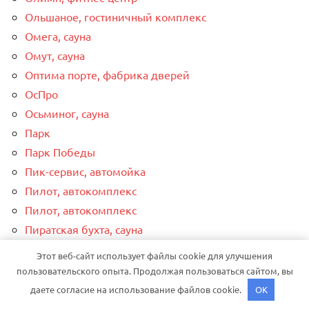
Ольшаное, гостиничный комплекс
Омега, сауна
Омут, сауна
Оптима порте, фабрика дверей
ОсПро
Осьминог, сауна
Парк
Парк Победы
Пик-сервис, автомойка
Пилот, автокомплекс
Пилот, автокомплекс
Пиратская бухта, сауна
Планета, комплекс
Этот веб-сайт использует файлы cookie для улучшения
Политика конфиденциальности
пользовательского опыта. Продолжая пользоваться сайтом, вы
Помощь на дороге, эвакуация автомобилей
даете согласие на использование файлов cookie.
OK
Порядок