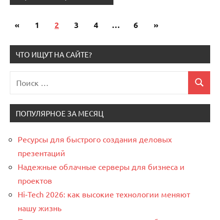
«
Предыдущие
1
2
3
4
…
6
Следующие
»
Пагинация
записи
записи
записей
ЧТО ИЩУТ НА САЙТЕ?
Поиск
Поиск
для:
ПОПУЛЯРНОЕ ЗА МЕСЯЦ
Ресурсы для быстрого создания деловых
презентаций
Надежные облачные серверы для бизнеса и
проектов
Hi‑Tech 2026: как высокие технологии меняют
нашу жизнь