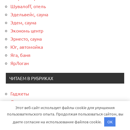
Шувалоff, отель
Эдельвейс, сауна
Эдем, сауна
Экономь центр
Эрнесто, сауна
Юг, автомойка
Яга, баня
ЯрЛоган
ЧИТАЕМ В РУБРИКАХ
Гаджеты
Для новичков
Этот веб-сайт использует файлы cookie для улучшения
Не забудь о питании!
пользовательского опыта. Продолжая пользоваться сайтом, вы
Новости
даете согласие на использование файлов cookie.
OK
О персональном обеспечении