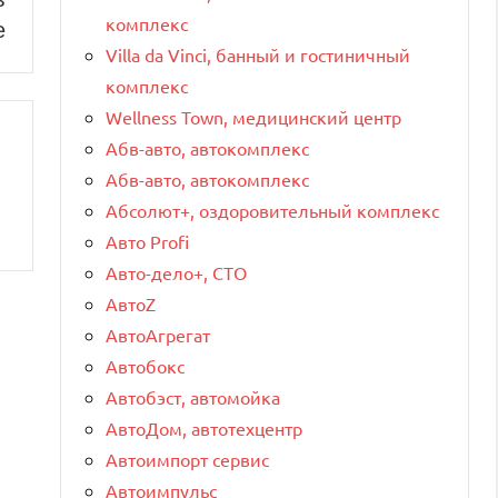
комплекс
е
Villa da Vinci, банный и гостиничный
комплекс
Wellness Town, медицинский центр
Абв-авто, автокомплекс
Абв-авто, автокомплекс
Абсолют+, оздоровительный комплекс
Авто Profi
Авто-дело+, СТО
АвтоZ
АвтоАгрегат
Автобокс
Автобэст, автомойка
АвтоДом, автотехцентр
Автоимпорт сервис
Автоимпульс