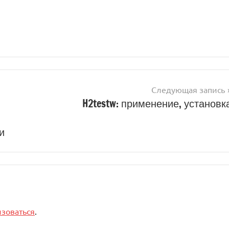
Следующая запись
H2testw: применение, установк
и
изоваться
.