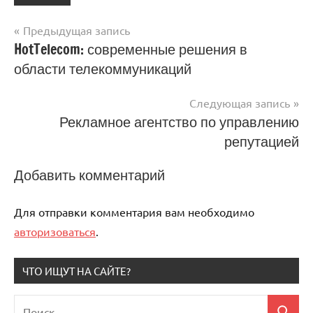
Предыдущая запись
Навигация
HotTelecom: современные решения в
области телекоммуникаций
по
записям
Следующая запись
Рекламное агентство по управлению
репутацией
Добавить комментарий
Для отправки комментария вам необходимо
авторизоваться
.
ЧТО ИЩУТ НА САЙТЕ?
Поиск