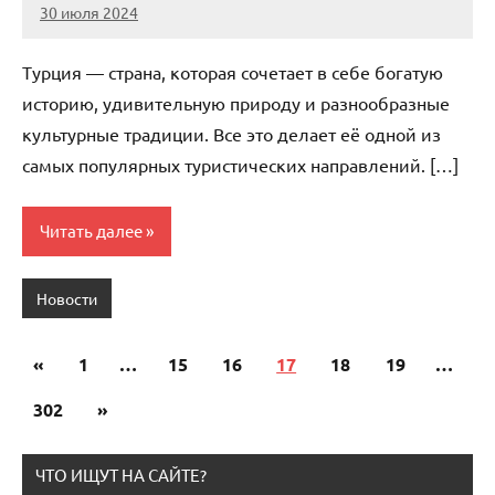
30 июля 2024
Avtor
Нет
комментариев
Турция — страна, которая сочетает в себе богатую
историю, удивительную природу и разнообразные
культурные традиции. Все это делает её одной из
самых популярных туристических направлений. […]
Читать далее
Новости
«
Предыдущие
1
…
15
16
17
18
19
…
Пагинация
записи
302
Следующие
»
записей
записи
ЧТО ИЩУТ НА САЙТЕ?