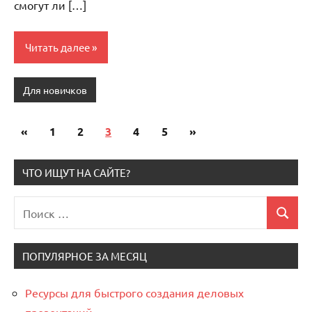
смогут ли […]
Читать далее
Для новичков
«
Предыдущие
1
2
3
4
5
Следующие
»
Пагинация
записи
записи
записей
ЧТО ИЩУТ НА САЙТЕ?
Поиск
Поиск
для:
ПОПУЛЯРНОЕ ЗА МЕСЯЦ
Ресурсы для быстрого создания деловых