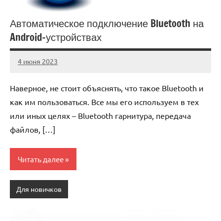
Автоматическое подключение Bluetooth на
Android-устройствах
4 июня 2023
anti_shpion_
Нет
комментариев
Наверное, не стоит объяснять, что такое Bluetooth и
как им пользоваться. Все мы его используем в тех
или иных целях – Bluetooth гарнитура, передача
файлов, […]
Читать далее
Для новичков