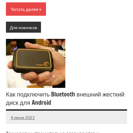
Читать далее
Для новичков
Как подключить Bluetooth внешний жесткий
диск для Android
4 июня 2023
anti_shpion_
Нет
комментариев