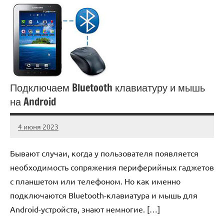
Подключаем Bluetooth клавиатуру и мышь
на Android
4 июня 2023
anti_shpion_
Нет
комментариев
Бывают случаи, когда у пользователя появляется
необходимость сопряжения периферийных гаджетов
с планшетом или телефоном. Но как именно
подключаются Bluetooth-клавиатура и мышь для
Android-устройств, знают немногие. […]